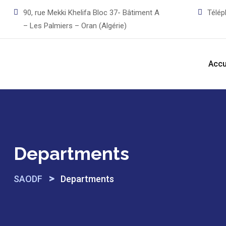
Skip
90, rue Mekki Khelifa Bloc 37- Bâtiment A
Télé
to
– Les Palmiers – Oran (Algérie)
content
Accu
Departments
>
SAODF
Departments