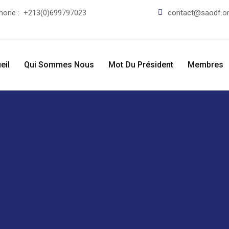
phone :
+213(0)699797023
contact@saodf.o
eil
Qui Sommes Nous
Mot Du Président
Membres