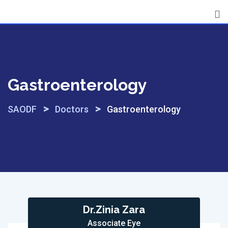
Skip
to
content
Gastroenterology
>
>
SAODF
Doctors
Gastroenterology
Dr.Zinia Zara
Associate Eye