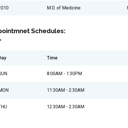
2010
M.D. of Medicine
pointmnet Schedules:
Day
Time
SUN
8:00AM - 1:30PM
MON
11:30AM - 2:30AM
THU
12:30AM - 2:30AM