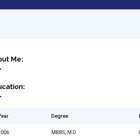
out Me:
cation:
Year
Degree
2006
MBBS, M.D