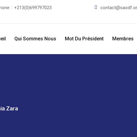
phone :
+213(0)699797023
contact@saodf.o
eil
Qui Sommes Nous
Mot Du Président
Membres
nia Zara