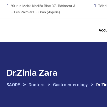
Skip
90, rue Mekki Khelifa Bloc 37- Bâtiment A
Télé
to
– Les Palmiers – Oran (Algérie)
content
Accu
Dr.Zinia Zara
>
>
>
SAODF
Doctors
Gastroenterology
Dr.Zi